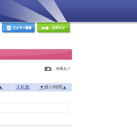
…画像あり
▲
入札数
▼
残り時間
▲