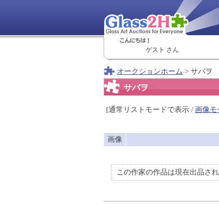
ゲスト さん
オークションホーム
> サバヲ
サバヲ
[通常リストモードで表示 /
画像モ
画像
この作家の作品は現在出品され